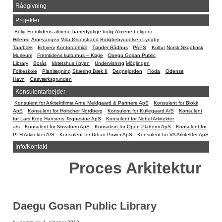
Rådgivning
Projekter
Bolig
Fremtidens almene bæredygtige bolig
Almene boliger i
Hillerød
Arnevangen
Villa Østerstrand
Boligbebyggelse i Lyngby
Taarbæk
Erhverv
Kontordomicil
Tønder Rådhus
PAPS
Kultur
Norsk Skogfinsk
Museum
Fremtidens kulturhus – Køge
Daegu Gosan Public
Library
Borås
Idrætshus i byen
Undervisning
Möglingen
Folkeskole
Planlægning
Skæring Bæk II
Degnejorden
Floda
Odense
Havn
Gasværksgrunden
Konsulentarbejder
Konsulent for Arkitektfirma Arne Meldgaard & Partnere ApS
Konsulent for Blokk
ApS
Konsulent for Holscher Nordberg
Konsulent for Kullegaard A/S
Konsulent
for Lars Krog Hansens Tegnestue ApS
Konsulent for Nobel Arkitekter
a/s
Konsulent for Novaform ApS
Konsulent for Open Platform ApS
Konsulent for
PLH Arkitekter A/S
Konsulent for Urban Power ApS
Konsulent for VA Arkitekter ApS
Info/Kontakt
Proces Arkitektur
Daegu Gosan Public Library