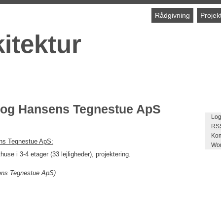
Rådgivning
Projek
itektur
Krog Hansens Tegnestue ApS
Log
RS
Kom
ens Tegnestue ApS:
Wor
e i 3-4 etager (33 lejligheder), projektering.
sens Tegnestue ApS)