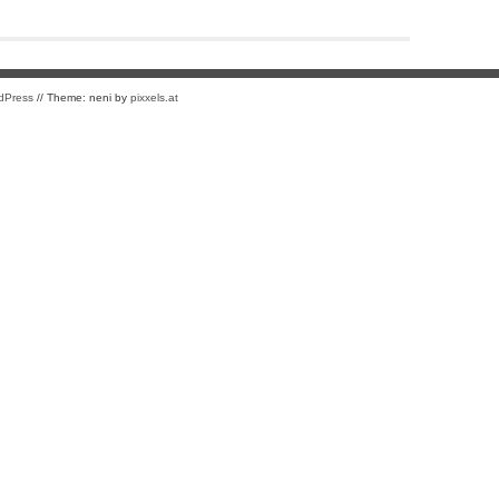
dPress
// Theme: neni by
pixxels.at