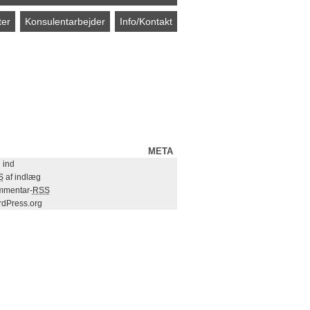
ter
Konsulentarbejder
Info/Kontakt
META
 ind
S
af indlæg
mentar-
RSS
dPress.org